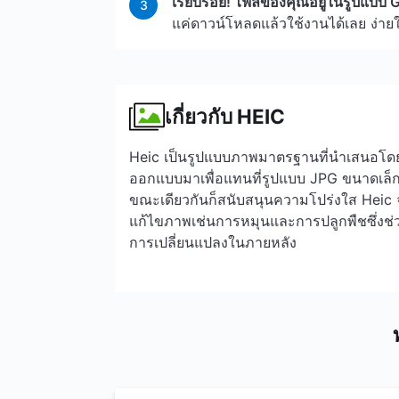
เรียบร้อย! ไฟล์ของคุณอยู่ในรูปแบบ G
3
แค่ดาวน์โหลดแล้วใช้งานได้เลย ง่าย
เกี่ยวกับ HEIC
Heic เป็นรูปแบบภาพมาตรฐานที่นำเสนอโดย
ออกแบบมาเพื่อแทนที่รูปแบบ JPG ขนาดเล็กก
ขณะเดียวกันก็สนับสนุนความโปร่งใส Heic จั
แก้ไขภาพเช่นการหมุนและการปลูกพืชซึ่งช่ว
การเปลี่ยนแปลงในภายหลัง