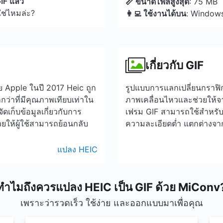
IF แล้ว
📏 ขนาดไฟล์สูงสุด
: 75 MB
ใช่ไหมล่ะ?
👩‍💻 ใช้งานได้บน
: Windows
เกี่ยวกับ GIF
 Apple ในปี 2017 Heic ถูก
รูปแบบการแลกเปลี่ยนกราฟิก
ว่าที่มีคุณภาพเทียบเท่าใน
ภาพเคลื่อนไหวและช่วยให้จา
ดเก็บข้อมูลเกี่ยวกับการ
เฟรม GIF สามารถใช้สำหรับ
ยให้ผู้ใช้สามารถย้อนกลับ
ความละเอียดต่ำ แตกต่างจากว
แปลง HEIC
ทำไมถึงควรแปลง HEIC เป็น GIF ด้วย MiConv
เพราะว่ารวดเร็ว ใช้ง่าย และออกแบบมาเพื่อคุณ