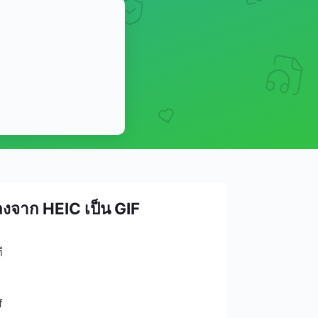
ลงจาก HEIC เป็น GIF
ี
f