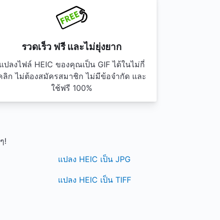
รวดเร็ว ฟรี และไม่ยุ่งยาก
แปลงไฟล์ HEIC ของคุณเป็น GIF ได้ในไม่กี่
คลิก ไม่ต้องสมัครสมาชิก ไม่มีข้อจำกัด และ
ใช้ฟรี 100%
ๆ!
แปลง HEIC เป็น JPG
แปลง HEIC เป็น TIFF