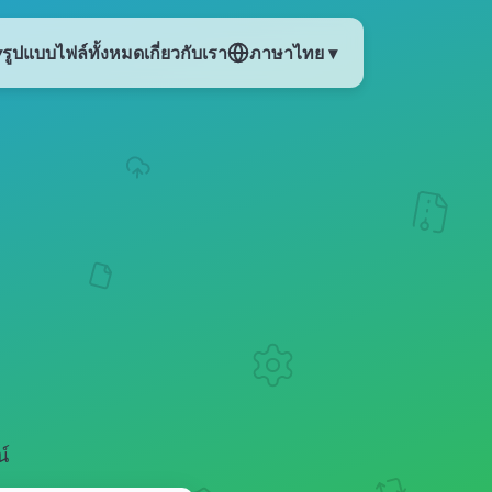
▾
รูปแบบไฟล์ทั้งหมด
เกี่ยวกับเรา
ภาษาไทย ▾
์