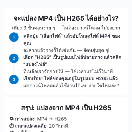
จะแปลง MP4 เป็น H265 ได้อย่างไร?
เพียง 3 ขั้นตอนง่าย ๆ — ไม่ต้องดาวน์โหลด ไม่ยุ่งยาก
คลิกปุ่ม “เลือกไฟล์” แล้วอัปโหลดไฟล์ MP4 ของ
1
คุณ
จะลากแล้ววางก็ได้เช่นกัน — ยืดหยุ่นสุด ๆ!
เลือก “H265” เป็นรูปแบบไฟล์ปลายทาง แล้วคลิก
2
“แปลงไฟล์”
ที่เหลือเราจัดการให้ — ใช้เวลาแค่ไม่กี่วินาที
เรียบร้อย! ไฟล์ของคุณอยู่ในรูปแบบ H265 แล้ว
3
แค่ดาวน์โหลดแล้วใช้งานได้เลย ง่ายใช่ไหมล่ะ?
สรุป: แปลงจาก MP4 เป็น H265
🔁 การแปลง
: MP4 → H265
⏱ เวลาแปลงเฉลี่ย
: 20 วินาที