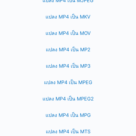
แปลง MP4 เป็น MJPEG
แปลง MP4 เป็น MKV
แปลง MP4 เป็น MOV
แปลง MP4 เป็น MP2
แปลง MP4 เป็น MP3
แปลง MP4 เป็น MPEG
แปลง MP4 เป็น MPEG2
แปลง MP4 เป็น MPG
แปลง MP4 เป็น MTS