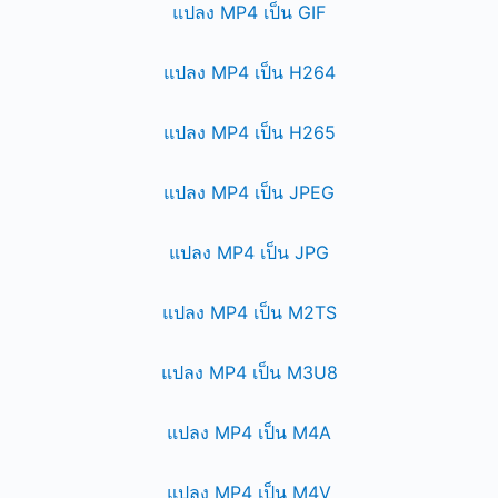
แปลง MP4 เป็น GIF
แปลง MP4 เป็น H264
แปลง MP4 เป็น H265
แปลง MP4 เป็น JPEG
แปลง MP4 เป็น JPG
แปลง MP4 เป็น M2TS
แปลง MP4 เป็น M3U8
แปลง MP4 เป็น M4A
แปลง MP4 เป็น M4V