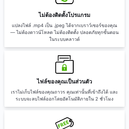
ไม่ต้องติดตั้งโปรแกรม
แปลงไฟล์ .mp4 เป็น .jpeg ได้จากเบราว์เซอร์ของคุณ
— ไม่ต้องดาวน์โหลด ไม่ต้องติดตั้ง ปลอดภัยทุกขั้นตอน
ในระบบคลาวด์
ไฟล์ของคุณเป็นส่วนตัว
เราไม่เก็บไฟล์ของคุณถาวร คุณเท่านั้นที่เข้าถึงได้ และ
ระบบจะลบไฟล์ออกโดยอัตโนมัติภายใน 2 ชั่วโมง