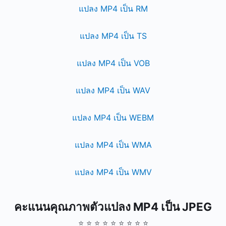
แปลง MP4 เป็น RM
แปลง MP4 เป็น TS
แปลง MP4 เป็น VOB
แปลง MP4 เป็น WAV
แปลง MP4 เป็น WEBM
แปลง MP4 เป็น WMA
แปลง MP4 เป็น WMV
คะแนนคุณภาพตัวแปลง MP4 เป็น JPEG
⭐ ⭐ ⭐ ⭐ ⭐ ⭐ ⭐ ⭐ ⭐