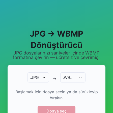
JPG → WBMP
Dönüştürücü
JPG dosyalarınızı saniyeler içinde WBMP
formatına çevirin — ücretsiz ve çevrimiçi.
.
JPG
.
WBMP
→
Başlamak için dosya seçin ya da sürükleyip
bırakın.
Dosya seç