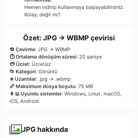
Hemen indirip kullanmaya başlayabilirsiniz.
Kolay, değil mi?
Özet: JPG → WBMP çevirisi
🔁 Çevirme
: JPG → WBMP
⏱ Ortalama dönüşüm süresi
: 20 saniye
💳 Ücret
: Ücretsiz
📂 Kategori
: Görüntü
✳️ Uzantılar
: .jpg → .wbmp
📏 Maksimum dosya boyutu
: 75 MB
👩‍💻 Uyumlu sistemler
: Windows, Linux, macOS,
iOS, Android
JPG hakkında