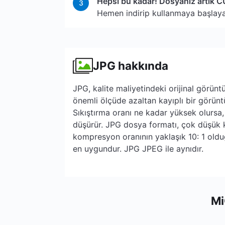
Hepsi bu kadar! Dosyanız artık C
3
Hemen indirip kullanmaya başlayabi
JPG hakkında
JPG, kalite maliyetindeki orijinal görü
önemli ölçüde azaltan kayıplı bir görüntü
Sıkıştırma oranı ne kadar yüksek olursa,
düşürür. JPG dosya formatı, çok düşük ka
kompresyon oranının yaklaşık 10: 1 olduğu
en uygundur. JPG JPEG ile aynıdır.
Mi