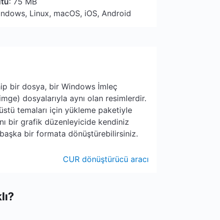
utu
: 75 MB
indows, Linux, macOS, iOS, Android
ip bir dosya, bir Windows İmleç
Simge) dosyalarıyla aynı olan resimlerdir.
stü temaları için yükleme paketiyle
ını bir grafik düzenleyicide kendiniz
başka bir formata dönüştürebilirsiniz.
CUR dönüştürücü aracı
lı?