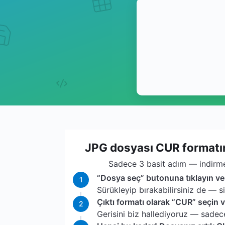
JPG dosyası CUR formatına
Sadece 3 basit adım — indirme
“Dosya seç” butonuna tıklayın ve
1
Sürükleyip bırakabilirsiniz de — s
Çıktı formatı olarak “CUR” seçin v
2
Gerisini biz hallediyoruz — sadece