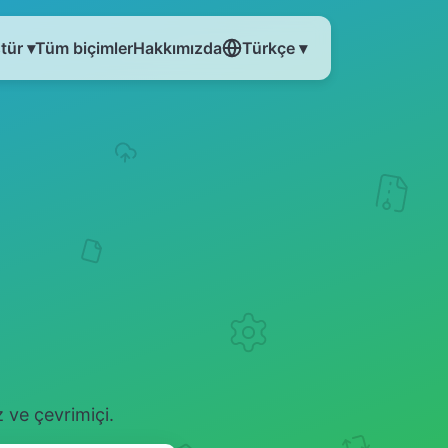
tür ▾
Tüm biçimler
Hakkımızda
Türkçe ▾
 ve çevrimiçi.