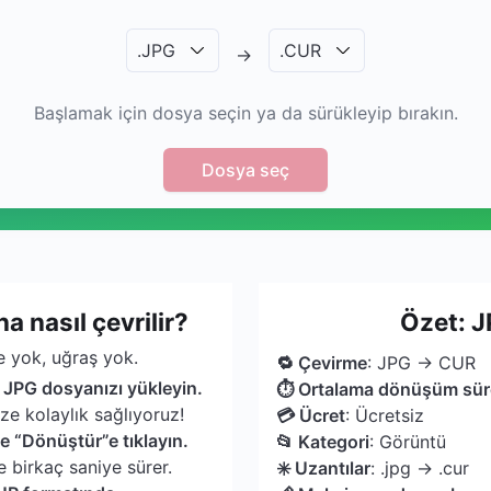
.
JPG
.
CUR
→
Başlamak için dosya seçin ya da sürükleyip bırakın.
Dosya seç
 nasıl çevrilir?
Özet: J
 yok, uğraş yok.
🔁 Çevirme
: JPG → CUR
 JPG dosyanızı yükleyin.
⏱ Ortalama dönüşüm sür
ize kolaylık sağlıyoruz!
💳 Ücret
: Ücretsiz
e “Dönüştür”e tıklayın.
📂 Kategori
: Görüntü
 birkaç saniye sürer.
✳️ Uzantılar
: .jpg → .cur