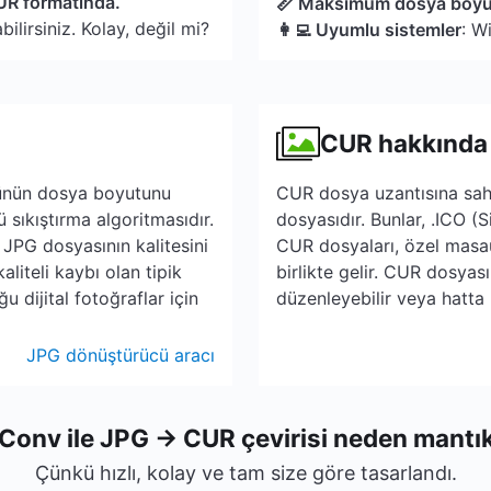
UR formatında.
📏 Maksimum dosya boy
lirsiniz. Kolay, değil mi?
👩‍💻 Uyumlu sistemler
: W
CUR hakkında
ntünün dosya boyutunu
CUR dosya uzantısına sah
 sıkıştırma algoritmasıdır.
dosyasıdır. Bunlar, .ICO (
 JPG dosyasının kalitesini
CUR dosyaları, özel masaü
liteli kaybı olan tipik
birlikte gelir. CUR dosyas
 dijital fotoğraflar için
düzenleyebilir veya hatta 
JPG dönüştürücü aracı
Conv ile JPG → CUR çevirisi neden mantık
Çünkü hızlı, kolay ve tam size göre tasarlandı.