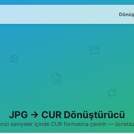
Dönüş
JPG → CUR Dönüştürücü
nızı saniyeler içinde CUR formatına çevirin — ücretsiz