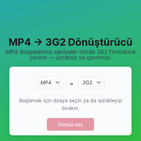
MP4 → 3G2 Dönüştürücü
MP4 dosyalarınızı saniyeler içinde 3G2 formatına
çevirin — ücretsiz ve çevrimiçi.
.
MP4
.
3G2
→
Başlamak için dosya seçin ya da sürükleyip
bırakın.
Dosya seç