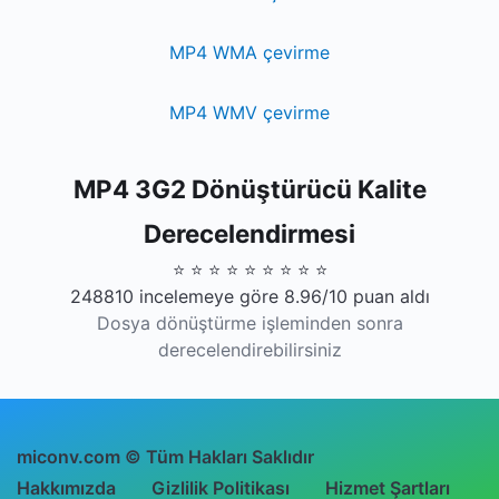
MP4 WMA çevirme
MP4 WMV çevirme
MP4 3G2 Dönüştürücü Kalite
Derecelendirmesi
⭐ ⭐ ⭐ ⭐ ⭐ ⭐ ⭐ ⭐ ⭐
248810 incelemeye göre 8.96/10 puan aldı
Dosya dönüştürme işleminden sonra
derecelendirebilirsiniz
miconv.com © Tüm Hakları Saklıdır
Hakkımızda
Gizlilik Politikası
Hizmet Şartları