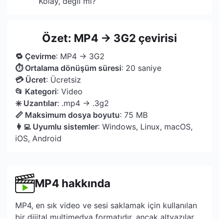
Kolay, değil mi?
Özet: MP4 → 3G2 çevirisi
🔁 Çevirme
: MP4 → 3G2
⏱ Ortalama dönüşüm süresi
: 20 saniye
💳 Ücret
: Ücretsiz
📂 Kategori
: Video
✳️ Uzantılar
: .mp4 → .3g2
📏 Maksimum dosya boyutu
: 75 MB
👩‍💻 Uyumlu sistemler
: Windows, Linux, macOS,
iOS, Android
MP4 hakkında
MP4, en sık video ve sesi saklamak için kullanılan
bir dijital multimedya formatıdır, ancak altyazılar