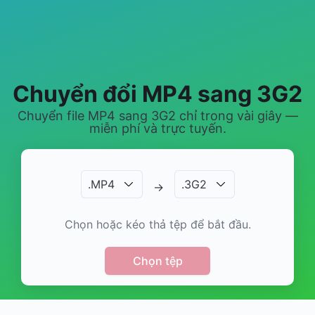
Chuyển đổi MP4 sang 3G2
Chuyển file MP4 sang 3G2 chỉ trong vài giây —
miễn phí và trực tuyến.
.
MP4
.
3G2
→
Chọn hoặc kéo thả tệp để bắt đầu.
Chọn tệp