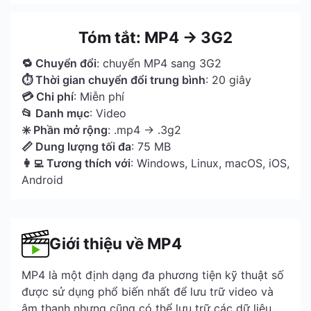
Tóm tắt: MP4 → 3G2
🔁 Chuyển đổi
: chuyển MP4 sang 3G2
⏱ Thời gian chuyển đổi trung bình
: 20 giây
💳 Chi phí
: Miễn phí
📂 Danh mục
: Video
✳️ Phần mở rộng
: .mp4 → .3g2
📏 Dung lượng tối đa
: 75 MB
👩‍💻 Tương thích với
: Windows, Linux, macOS, iOS,
Android
Giới thiệu về MP4
MP4 là một định dạng đa phương tiện kỹ thuật số
được sử dụng phổ biến nhất để lưu trữ video và
âm thanh nhưng cũng có thể lưu trữ các dữ liệu