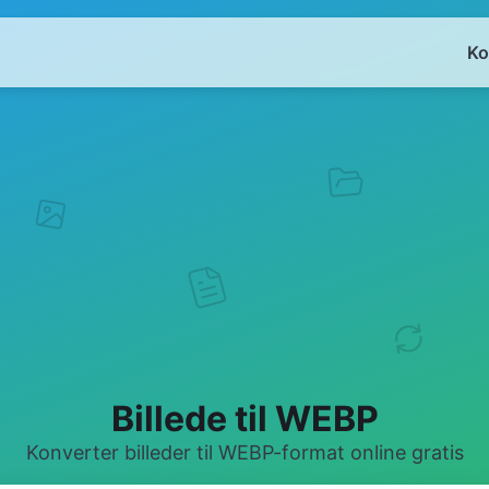
Ko
Billede til WEBP
Konverter billeder til WEBP-format online gratis