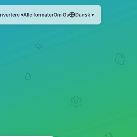
nvertere ▾
Alle formater
Om Os
Dansk ▾