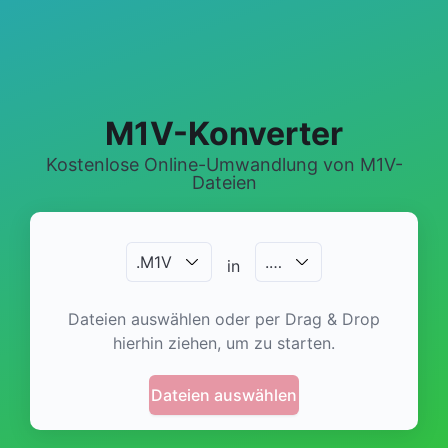
M1V-Konverter
Kostenlose Online-Umwandlung von M1V-
Dateien
.
M1V
.
…
in
Dateien auswählen oder per Drag & Drop
hierhin ziehen, um zu starten.
Dateien auswählen