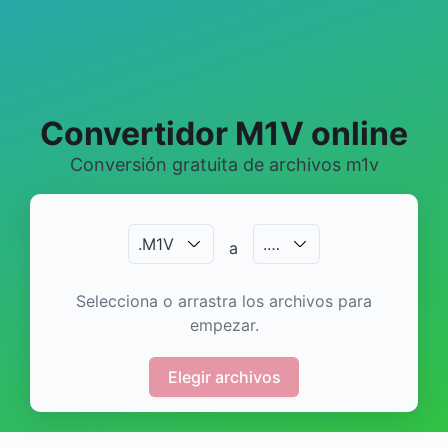
Convertidor M1V online
Conversión gratuita de archivos m1v
.
M1V
.
…
a
Selecciona o arrastra los archivos para
empezar.
Elegir archivos