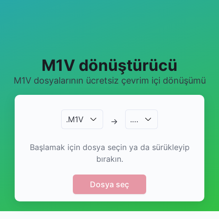
M1V dönüştürücü
M1V dosyalarının ücretsiz çevrim içi dönüşümü
.
M1V
.
…
→
Başlamak için dosya seçin ya da sürükleyip
bırakın.
Dosya seç