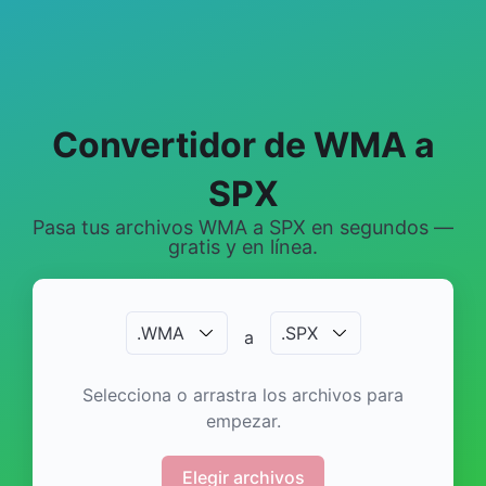
Convertidor de WMA a
SPX
Pasa tus archivos WMA a SPX en segundos —
gratis y en línea.
.
WMA
.
SPX
a
Selecciona o arrastra los archivos para
empezar.
Elegir archivos