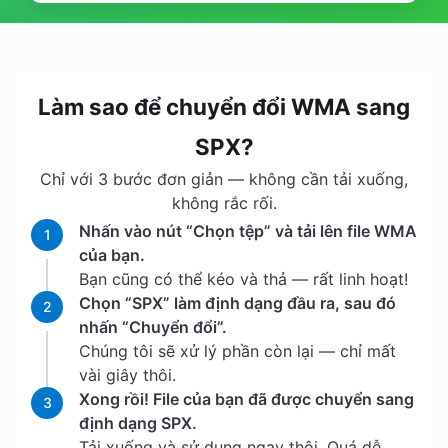
Làm sao để chuyển đổi WMA sang
SPX?
Chỉ với 3 bước đơn giản — không cần tải xuống,
không rắc rối.
Nhấn vào nút “Chọn tệp” và tải lên file WMA
1
của bạn.
Bạn cũng có thể kéo và thả — rất linh hoạt!
Chọn “SPX” làm định dạng đầu ra, sau đó
2
nhấn “Chuyển đổi”.
Chúng tôi sẽ xử lý phần còn lại — chỉ mất
vài giây thôi.
Xong rồi! File của bạn đã được chuyển sang
3
định dạng SPX.
Tải xuống và sử dụng ngay thôi. Quá dễ