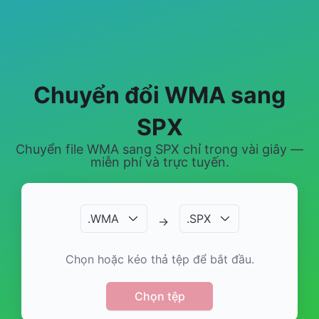
Chuyển đổi WMA sang
SPX
Chuyển file WMA sang SPX chỉ trong vài giây —
miễn phí và trực tuyến.
.
WMA
.
SPX
→
Chọn hoặc kéo thả tệp để bắt đầu.
Chọn tệp