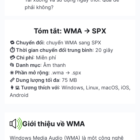
phải không?
Tóm tắt: WMA → SPX
🔁 Chuyển đổi
: chuyển WMA sang SPX
⏱ Thời gian chuyển đổi trung bình
: 20 giây
💳 Chi phí
: Miễn phí
📂 Danh mục
: Âm thanh
✳️ Phần mở rộng
: .wma → .spx
📏 Dung lượng tối đa
: 75 MB
👩‍💻 Tương thích với
: Windows, Linux, macOS, iOS,
Android
Giới thiệu về WMA
Windows Media Audio (WMA) là một công nghệ