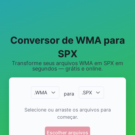
Conversor de WMA para
SPX
Transforme seus arquivos WMA em SPX em
segundos — grátis e online.
.
WMA
.
SPX
para
Selecione ou arraste os arquivos para
começar.
Escolher arquivos