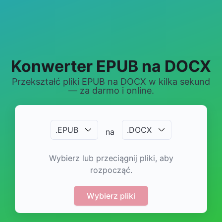
Konwerter EPUB na DOCX
Przekształć pliki EPUB na DOCX w kilka sekund
— za darmo i online.
.
EPUB
.
DOCX
na
Wybierz lub przeciągnij pliki, aby
rozpocząć.
Wybierz pliki