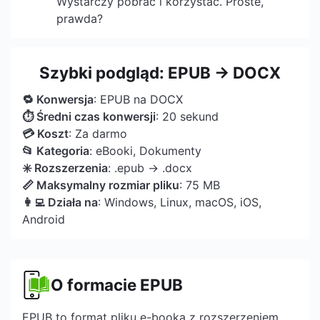
Wystarczy pobrać i korzystać. Proste,
prawda?
Szybki podgląd: EPUB → DOCX
🔁 Konwersja
: EPUB na DOCX
⏱ Średni czas konwersji
: 20 sekund
💳 Koszt
: Za darmo
📂 Kategoria
: eBooki, Dokumenty
✳️ Rozszerzenia
: .epub → .docx
📏 Maksymalny rozmiar pliku
: 75 MB
👩‍💻 Działa na
: Windows, Linux, macOS, iOS,
Android
O formacie EPUB
EPUB to format pliku e-booka z rozszerzeniem