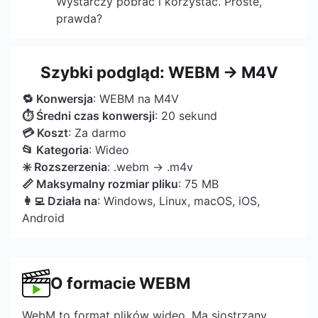
Wystarczy pobrać i korzystać. Proste,
prawda?
Szybki podgląd: WEBM → M4V
🔁 Konwersja
: WEBM na M4V
⏱ Średni czas konwersji
: 20 sekund
💳 Koszt
: Za darmo
📂 Kategoria
: Wideo
✳️ Rozszerzenia
: .webm → .m4v
📏 Maksymalny rozmiar pliku
: 75 MB
👩‍💻 Działa na
: Windows, Linux, macOS, iOS,
Android
O formacie WEBM
WebM to format plików wideo. Ma siostrzany