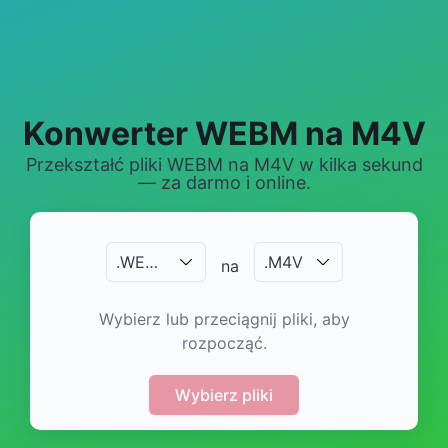
Konwerter WEBM na M4V
Przekształć pliki WEBM na M4V w kilka sekund
— za darmo i online.
.
WEBM
.
M4V
na
Wybierz lub przeciągnij pliki, aby
rozpocząć.
Wybierz pliki