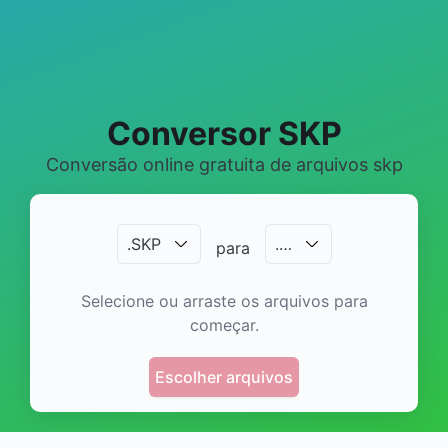
Conversor SKP
Conversão online gratuita de arquivos skp
.
SKP
.
…
para
Selecione ou arraste os arquivos para
começar.
Escolher arquivos