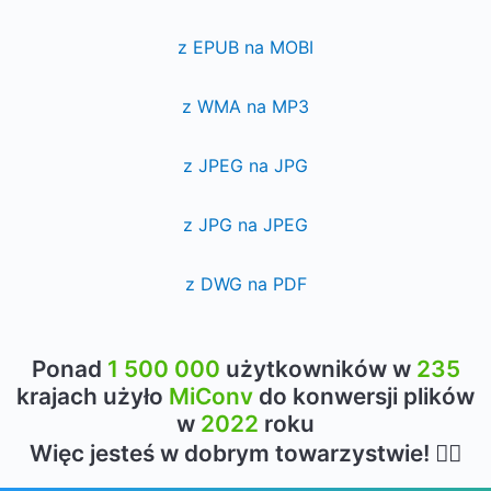
z EPUB na MOBI
z WMA na MP3
z JPEG na JPG
z JPG na JPEG
z DWG na PDF
Ponad
1 500 000
użytkowników w
235
krajach użyło
MiConv
do konwersji plików
w
2022
roku
Więc jesteś w dobrym towarzystwie! 👍🏻