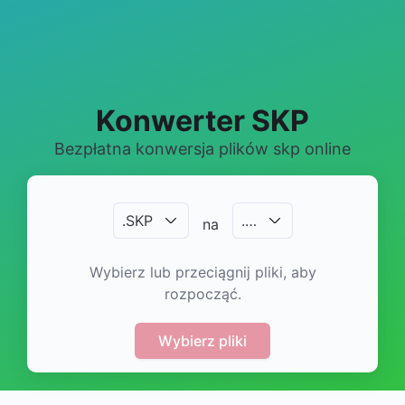
Konwerter SKP
Bezpłatna konwersja plików skp online
.
SKP
.
…
na
Wybierz lub przeciągnij pliki, aby
rozpocząć.
Wybierz pliki