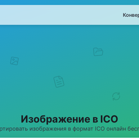
Конве
Изображение в ICO
ртировать изображения в формат ICO онлайн бес