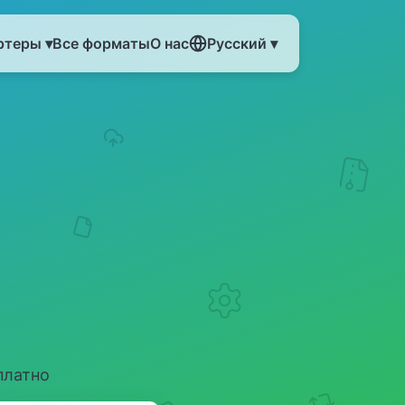
ртеры ▾
Все форматы
О нас
Русский ▾
платно