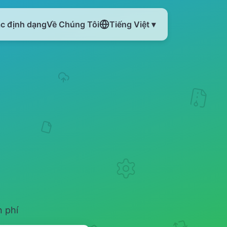
ác định dạng
Về Chúng Tôi
Tiếng Việt ▾
 phí