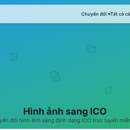
Chuyển đổi ▾
Tất cả c
Hình ảnh sang ICO
yển đổi hình ảnh sang định dạng ICO trực tuyến miễn