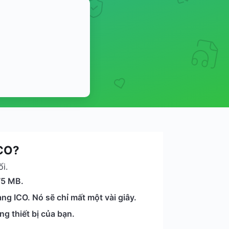
ICO?
i.
75 MB.
g ICO. Nó sẽ chỉ mất một vài giây.
g thiết bị của bạn.