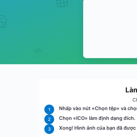
Làm
C
Nhấp vào nút «Chọn tệp» và chọn
1
Chọn «ICO» làm định dạng đích. 
2
Xong! Hình ảnh của bạn đã được c
3