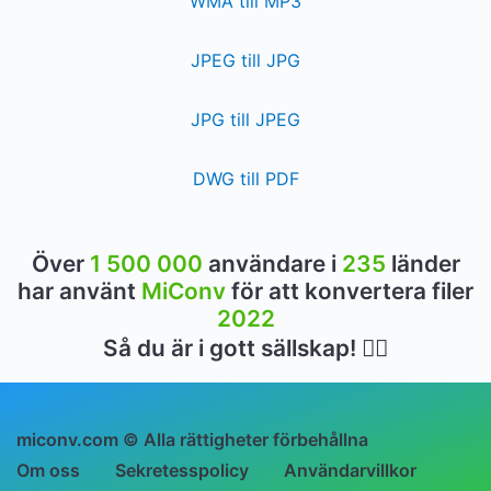
WMA till MP3
JPEG till JPG
JPG till JPEG
DWG till PDF
Över
1 500 000
användare i
235
länder
har använt
MiConv
för att konvertera filer
2022
Så du är i gott sällskap! 👍🏻
miconv.com © Alla rättigheter förbehållna
Om oss
Sekretesspolicy
Användarvillkor