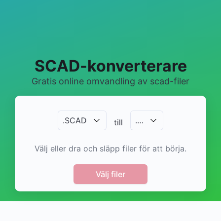
SCAD-konverterare
Gratis online omvandling av scad-filer
.
SCAD
.
…
till
Välj eller dra och släpp filer för att börja.
Välj filer