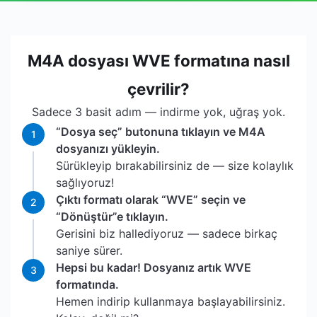
M4A dosyası WVE formatına nasıl
çevrilir?
Sadece 3 basit adım — indirme yok, uğraş yok.
“Dosya seç” butonuna tıklayın ve M4A
1
dosyanızı yükleyin.
Sürükleyip bırakabilirsiniz de — size kolaylık
sağlıyoruz!
Çıktı formatı olarak “WVE” seçin ve
2
“Dönüştür”e tıklayın.
Gerisini biz hallediyoruz — sadece birkaç
saniye sürer.
Hepsi bu kadar! Dosyanız artık WVE
3
formatında.
Hemen indirip kullanmaya başlayabilirsiniz.