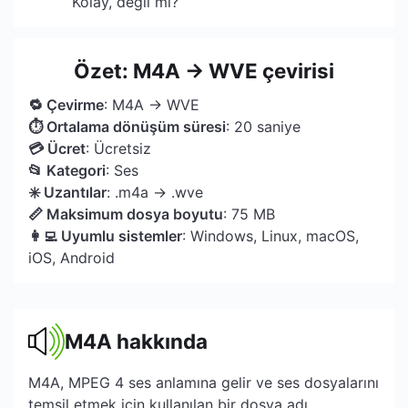
Kolay, değil mi?
Özet: M4A → WVE çevirisi
🔁 Çevirme
: M4A → WVE
⏱ Ortalama dönüşüm süresi
: 20 saniye
💳 Ücret
: Ücretsiz
📂 Kategori
: Ses
✳️ Uzantılar
: .m4a → .wve
📏 Maksimum dosya boyutu
: 75 MB
👩‍💻 Uyumlu sistemler
: Windows, Linux, macOS,
iOS, Android
M4A hakkında
M4A, MPEG 4 ses anlamına gelir ve ses dosyalarını
temsil etmek için kullanılan bir dosya adı