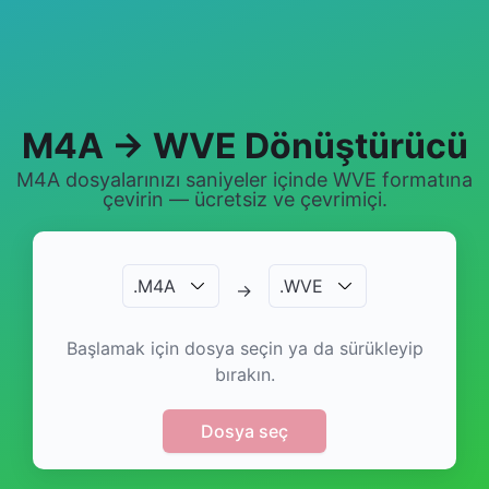
M4A → WVE Dönüştürücü
M4A dosyalarınızı saniyeler içinde WVE formatına
çevirin — ücretsiz ve çevrimiçi.
.
M4A
.
WVE
→
Başlamak için dosya seçin ya da sürükleyip
bırakın.
Dosya seç