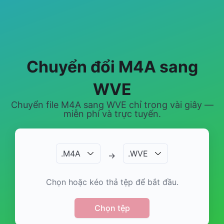
Chuyển đổi M4A sang
WVE
Chuyển file M4A sang WVE chỉ trong vài giây —
miễn phí và trực tuyến.
.
M4A
.
WVE
→
Chọn hoặc kéo thả tệp để bắt đầu.
Chọn tệp