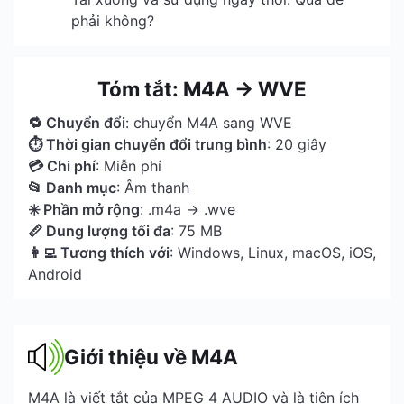
phải không?
Tóm tắt: M4A → WVE
🔁 Chuyển đổi
: chuyển M4A sang WVE
⏱ Thời gian chuyển đổi trung bình
: 20 giây
💳 Chi phí
: Miễn phí
📂 Danh mục
: Âm thanh
✳️ Phần mở rộng
: .m4a → .wve
📏 Dung lượng tối đa
: 75 MB
👩‍💻 Tương thích với
: Windows, Linux, macOS, iOS,
Android
Giới thiệu về M4A
M4A là viết tắt của MPEG 4 AUDIO và là tiện ích