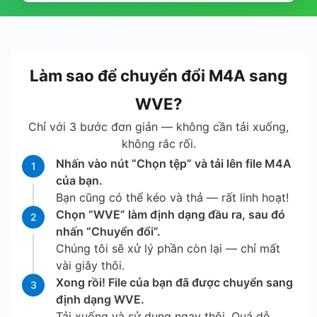
Làm sao để chuyển đổi M4A sang
WVE?
Chỉ với 3 bước đơn giản — không cần tải xuống,
không rắc rối.
Nhấn vào nút “Chọn tệp” và tải lên file M4A
1
của bạn.
Bạn cũng có thể kéo và thả — rất linh hoạt!
Chọn “WVE” làm định dạng đầu ra, sau đó
2
nhấn “Chuyển đổi”.
Chúng tôi sẽ xử lý phần còn lại — chỉ mất
vài giây thôi.
Xong rồi! File của bạn đã được chuyển sang
3
định dạng WVE.
Tải xuống và sử dụng ngay thôi. Quá dễ