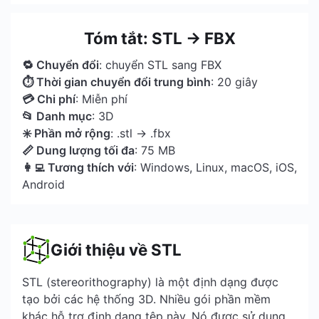
Tóm tắt: STL → FBX
🔁 Chuyển đổi
: chuyển STL sang FBX
⏱ Thời gian chuyển đổi trung bình
: 20 giây
💳 Chi phí
: Miễn phí
📂 Danh mục
: 3D
✳️ Phần mở rộng
: .stl → .fbx
📏 Dung lượng tối đa
: 75 MB
👩‍💻 Tương thích với
: Windows, Linux, macOS, iOS,
Android
Giới thiệu về STL
STL (stereorithography) là một định dạng được
tạo bởi các hệ thống 3D. Nhiều gói phần mềm
khác hỗ trợ định dạng tệp này. Nó được sử dụng