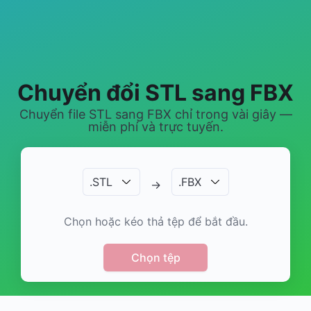
Chuyển đổi STL sang FBX
Chuyển file STL sang FBX chỉ trong vài giây —
miễn phí và trực tuyến.
.
STL
.
FBX
→
Chọn hoặc kéo thả tệp để bắt đầu.
Chọn tệp