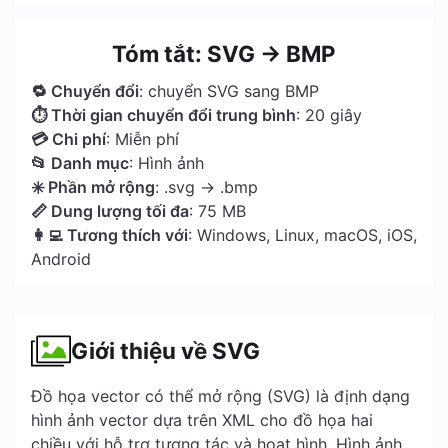
Tóm tắt: SVG → BMP
🔁 Chuyển đổi
: chuyển SVG sang BMP
⏱ Thời gian chuyển đổi trung bình
: 20 giây
💳 Chi phí
: Miễn phí
📂 Danh mục
: Hình ảnh
✳️ Phần mở rộng
: .svg → .bmp
📏 Dung lượng tối đa
: 75 MB
👩‍💻 Tương thích với
: Windows, Linux, macOS, iOS,
Android
Giới thiệu về SVG
Đồ họa vector có thể mở rộng (SVG) là định dạng
hình ảnh vector dựa trên XML cho đồ họa hai
chiều với hỗ trợ tương tác và hoạt hình. Hình ảnh