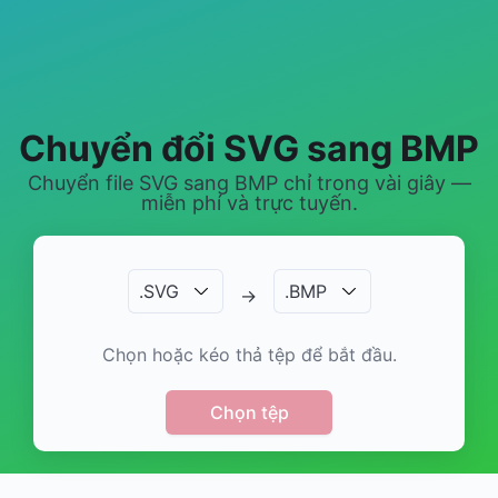
Chuyển đổi SVG sang BMP
Chuyển file SVG sang BMP chỉ trong vài giây —
miễn phí và trực tuyến.
.
SVG
.
BMP
→
Chọn hoặc kéo thả tệp để bắt đầu.
Chọn tệp