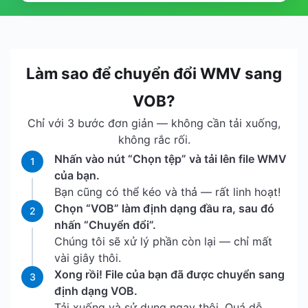
Làm sao để chuyển đổi WMV sang
VOB?
Chỉ với 3 bước đơn giản — không cần tải xuống,
không rắc rối.
Nhấn vào nút “Chọn tệp” và tải lên file WMV
1
của bạn.
Bạn cũng có thể kéo và thả — rất linh hoạt!
Chọn “VOB” làm định dạng đầu ra, sau đó
2
nhấn “Chuyển đổi”.
Chúng tôi sẽ xử lý phần còn lại — chỉ mất
vài giây thôi.
Xong rồi! File của bạn đã được chuyển sang
3
định dạng VOB.
Tải xuống và sử dụng ngay thôi. Quá dễ