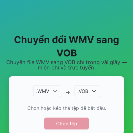
Chuyển đổi WMV sang
VOB
Chuyển file WMV sang VOB chỉ trong vài giây —
miễn phí và trực tuyến.
.
WMV
.
VOB
→
Chọn hoặc kéo thả tệp để bắt đầu.
Chọn tệp