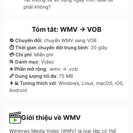
phải không?
Tóm tắt: WMV → VOB
🔁 Chuyển đổi
: chuyển WMV sang VOB
⏱ Thời gian chuyển đổi trung bình
: 20 giây
💳 Chi phí
: Miễn phí
📂 Danh mục
: Video
✳️ Phần mở rộng
: .wmv → .vob
📏 Dung lượng tối đa
: 75 MB
👩‍💻 Tương thích với
: Windows, Linux, macOS, iOS,
Android
Giới thiệu về WMV
Windows Media Video (WMV) là loại tệp có thể