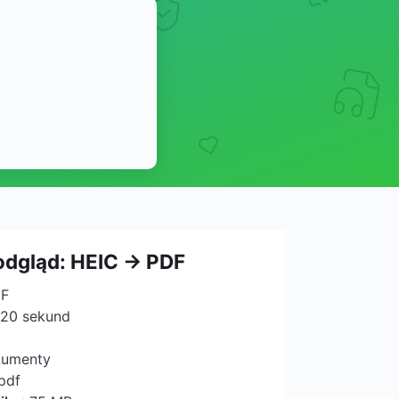
odgląd: HEIC → PDF
DF
 20 sekund
kumenty
.pdf