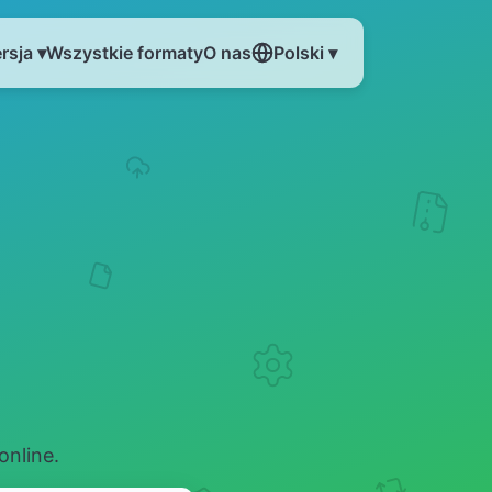
rsja ▾
Wszystkie formaty
O nas
Polski ▾
online.