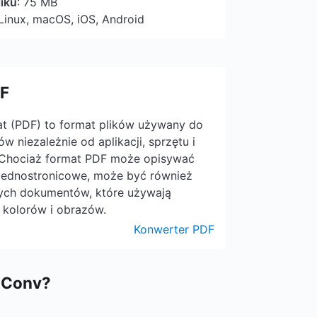
iku
: 75 MB
Linux, macOS, iOS, Android
DF
t (PDF) to format plików używany do
 niezależnie od aplikacji, sprzętu i
 Chociaż format PDF może opisywać
ednostronicowe, może być również
ych dokumentów, które używają
, kolorów i obrazów.
Konwerter PDF
MiConv?