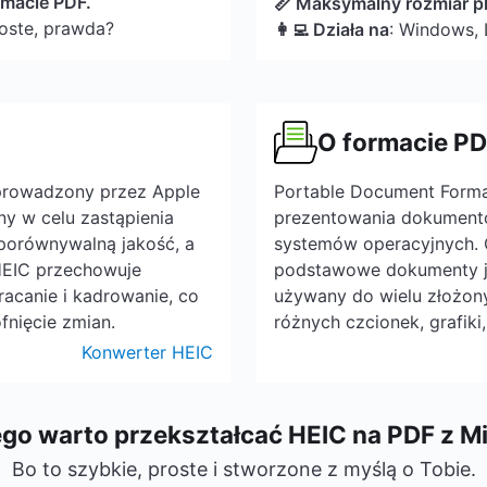
rmacie PDF.
📏 Maksymalny rozmiar pl
roste, prawda?
👩‍💻 Działa na
: Windows, 
O formacie P
prowadzony przez Apple
Portable Document Forma
ny w celu zastąpienia
prezentowania dokumentów
 porównywalną jakość, a
systemów operacyjnych.
HEIC przechowuje
podstawowe dokumenty j
bracanie i kadrowanie, co
używany do wielu złożon
fnięcie zmian.
różnych czcionek, grafiki
Konwerter HEIC
go warto przekształcać HEIC na PDF z 
Bo to szybkie, proste i stworzone z myślą o Tobie.