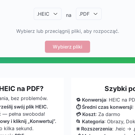
.
HEIC
.
PDF
na
Wybierz lub przeciągnij pliki, aby rozpocząć.
Wybierz pliki
HEIC na PDF?
Szybki p
ania, bez problemów.
🔁 Konwersja
: HEIC na P
rześlij swój plik HEIC.
⏱ Średni czas konwersji
:
ić — pełna swoboda!
💳 Koszt
: Za darmo
wy i kliknij „Konwertuj”.
📂 Kategoria
: Obrazy, Do
o kilka sekund.
✳️ Rozszerzenia
: .heic → 