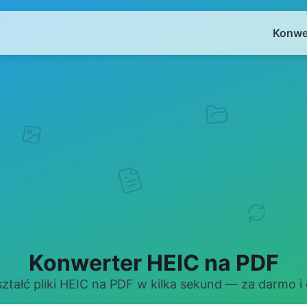
Konwe
Konwerter HEIC na PDF
ztałć pliki HEIC na PDF w kilka sekund — za darmo i 