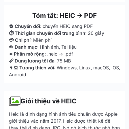
Tóm tắt: HEIC → PDF
🔁 Chuyển đổi
: chuyển HEIC sang PDF
⏱ Thời gian chuyển đổi trung bình
: 20 giây
💳 Chi phí
: Miễn phí
📂 Danh mục
: Hình ảnh, Tài liệu
✳️ Phần mở rộng
: .heic → .pdf
📏 Dung lượng tối đa
: 75 MB
👩‍💻 Tương thích với
: Windows, Linux, macOS, iOS,
Android
Giới thiệu về HEIC
Heic là định dạng hình ảnh tiêu chuẩn được Apple
giới thiệu vào năm 2017. Heic được thiết kế để
thay thế định dạng JPG. Nó có kích thước nhỏ hơn