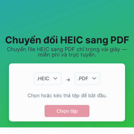
Chuyển đổi HEIC sang PDF
Chuyển file HEIC sang PDF chỉ trong vài giây —
miễn phí và trực tuyến.
.
HEIC
.
PDF
→
Chọn hoặc kéo thả tệp để bắt đầu.
Chọn tệp