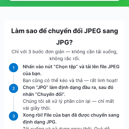
Làm sao để chuyển đổi JPEG sang
JPG?
Chỉ với 3 bước đơn giản — không cần tải xuống,
không rắc rối.
Nhấn vào nút “Chọn tệp” và tải lên file JPEG
1
của bạn.
Bạn cũng có thể kéo và thả — rất linh hoạt!
Chọn “JPG” làm định dạng đầu ra, sau đó
2
nhấn “Chuyển đổi”.
Chúng tôi sẽ xử lý phần còn lại — chỉ mất
vài giây thôi.
Xong rồi! File của bạn đã được chuyển sang
3
định dạng JPG.
Tải xuống và sử dụng ngay thôi. Quá dễ