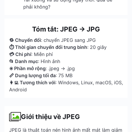
phải không?
Tóm tắt: JPEG → JPG
🔁 Chuyển đổi
: chuyển JPEG sang JPG
⏱ Thời gian chuyển đổi trung bình
: 20 giây
💳 Chi phí
: Miễn phí
📂 Danh mục
: Hình ảnh
✳️ Phần mở rộng
: .jpeg → .jpg
📏 Dung lượng tối đa
: 75 MB
👩‍💻 Tương thích với
: Windows, Linux, macOS, iOS,
Android
Giới thiệu về JPEG
JPEG là thuật toán nén hình ảnh mất mát làm giảm