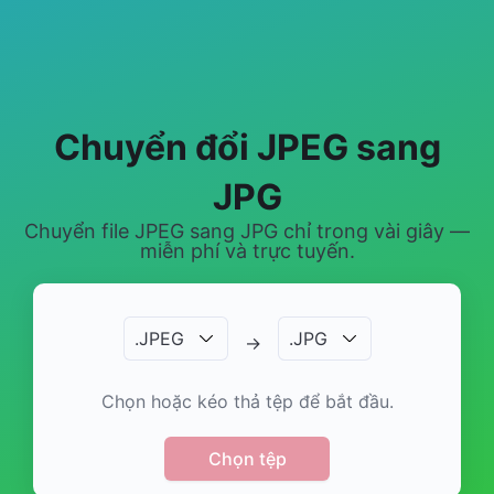
Chuyển đổi JPEG sang
JPG
Chuyển file JPEG sang JPG chỉ trong vài giây —
miễn phí và trực tuyến.
.
JPEG
.
JPG
→
Chọn hoặc kéo thả tệp để bắt đầu.
Chọn tệp