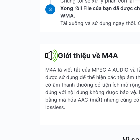
Chúng tôi sẽ xử lý phần còn lại — 
Xong rồi! File của bạn đã được 
3
WMA.
Tải xuống và sử dụng ngay thôi.
Giới thiệu về M4A
M4A là viết tắt của MPEG 4 AUDIO và là
được sử dụng để thể hiện các tệp âm t
có âm thanh thường có tiện ích mở rộng
đúng với nội dung không được bảo vệ.
bằng mã hóa AAC (mất) nhưng cũng có 
lossless.
Vì s