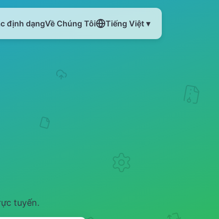
ác định dạng
Về Chúng Tôi
Tiếng Việt ▾
rực tuyến.