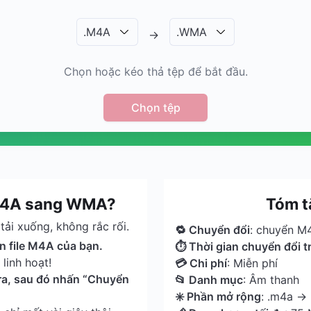
.
M4A
.
WMA
→
Chọn hoặc kéo thả tệp để bắt đầu.
Chọn tệp
 M4A sang WMA?
Tóm 
ải xuống, không rắc rối.
🔁 Chuyển đổi
: chuyển 
ên file M4A của bạn.
⏱ Thời gian chuyển đổi t
linh hoạt!
💳 Chi phí
: Miễn phí
a, sau đó nhấn “Chuyển
📂 Danh mục
: Âm thanh
✳️ Phần mở rộng
: .m4a →