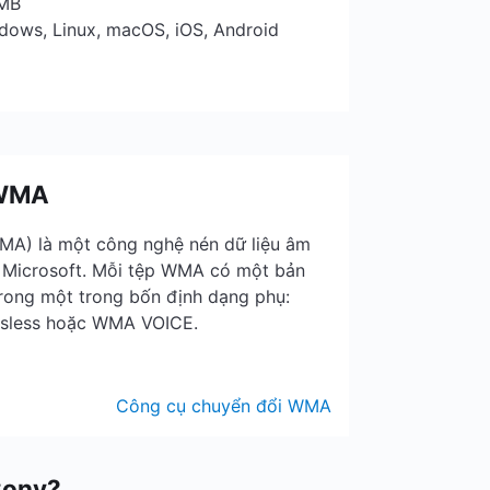
 MB
ndows, Linux, macOS, iOS, Android
 WMA
A) là một công nghệ nén dữ liệu âm
i Microsoft. Mỗi tệp WMA có một bản
rong một trong bốn định dạng phụ:
sless hoặc WMA VOICE.
Công cụ chuyển đổi WMA
Conv?