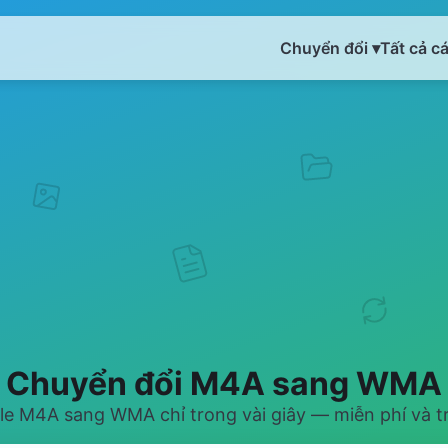
Chuyển đổi ▾
Tất cả c
Chuyển đổi M4A sang WMA
le M4A sang WMA chỉ trong vài giây — miễn phí và t