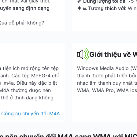
chỉ mất vài giây thôi.
📏 Dung lượng tối đa
: 75
chuyển sang định dạng
👩‍💻 Tương thích với
: Wi
 Quá dễ phải không?
Giới thiệu về
 tiện ích mở rộng tên tệp
Windows Media Audio (WM
hanh. Các tệp MPEG-4 chỉ
thanh được phát triển bở
 .m4a. Điều này đặc biệt
nhạc âm thanh duy nhất t
 M4A thường được nén
WMA, WMA Pro, WMA los
thể ở định dạng không
Công cụ chuyển đổi M4A
ao nên chuyển đổi M4A sang WMA với Mi