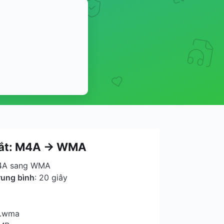
tắt: M4A → WMA
M4A sang WMA
rung bình
: 20 giây
 .wma