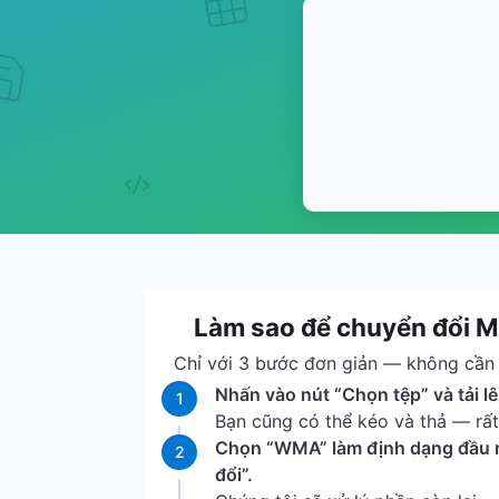
Làm sao để chuyển đổi
Chỉ với 3 bước đơn giản — không cần t
Nhấn vào nút “Chọn tệp” và tải l
1
Bạn cũng có thể kéo và thả — rất 
Chọn “WMA” làm định dạng đầu r
2
đổi”.