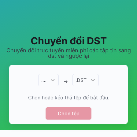
Chuyển đổi DST
Chuyển đổi trực tuyến miễn phí các tập tin sang
dst và ngược lại
.
…
.
DST
→
Chọn hoặc kéo thả tệp để bắt đầu.
Chọn tệp