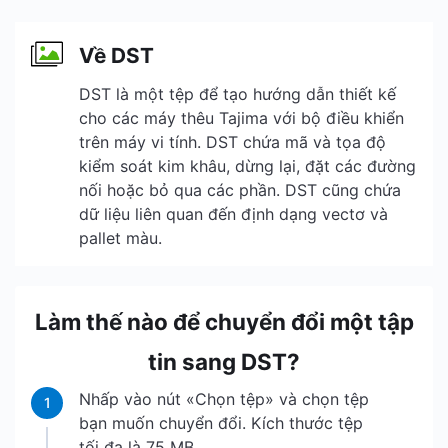
Về DST
DST là một tệp để tạo hướng dẫn thiết kế
cho các máy thêu Tajima với bộ điều khiển
trên máy vi tính. DST chứa mã và tọa độ
kiểm soát kim khâu, dừng lại, đặt các đường
nối hoặc bỏ qua các phần. DST cũng chứa
dữ liệu liên quan đến định dạng vectơ và
pallet màu.
Làm thế nào để chuyển đổi một tập
tin sang DST?
Nhấp vào nút «Chọn tệp» và chọn tệp
1
bạn muốn chuyển đổi. Kích thước tệp
tối đa là 75 MB.