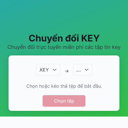
Chuyển đổi KEY
Chuyển đổi trực tuyến miễn phí các tập tin key
.
KEY
.
…
→
Chọn hoặc kéo thả tệp để bắt đầu.
Chọn tệp