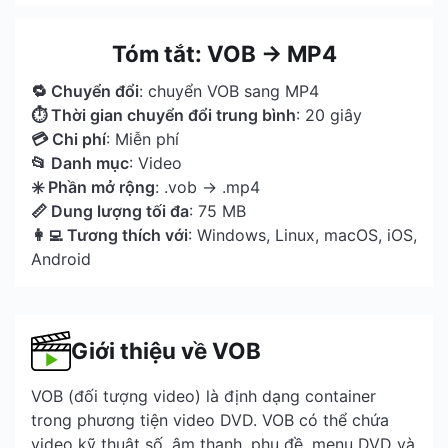
Tóm tắt: VOB → MP4
🔁 Chuyển đổi
: chuyển VOB sang MP4
⏱ Thời gian chuyển đổi trung bình
: 20 giây
💳 Chi phí
: Miễn phí
📂 Danh mục
: Video
✳️ Phần mở rộng
: .vob → .mp4
📏 Dung lượng tối đa
: 75 MB
👩‍💻 Tương thích với
: Windows, Linux, macOS, iOS,
Android
Giới thiệu về VOB
VOB (đối tượng video) là định dạng container
trong phương tiện video DVD. VOB có thể chứa
video kỹ thuật số, âm thanh, phụ đề, menu DVD và