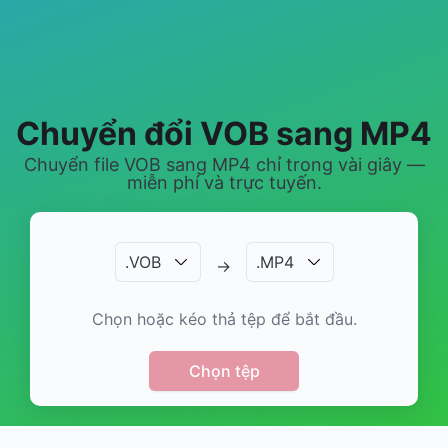
Chuyển đổi VOB sang MP4
Chuyển file VOB sang MP4 chỉ trong vài giây —
miễn phí và trực tuyến.
.
VOB
.
MP4
→
Chọn hoặc kéo thả tệp để bắt đầu.
Chọn tệp