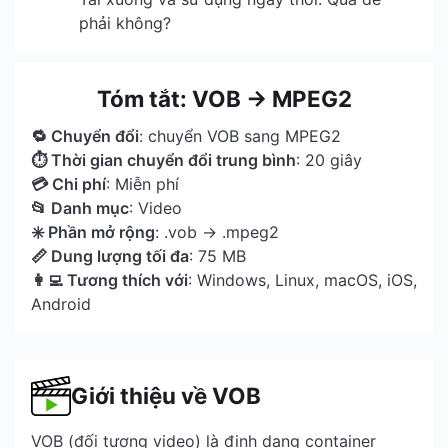
phải không?
Tóm tắt: VOB → MPEG2
🔁 Chuyển đổi
: chuyển VOB sang MPEG2
⏱ Thời gian chuyển đổi trung bình
: 20 giây
💳 Chi phí
: Miễn phí
📂 Danh mục
: Video
✳️ Phần mở rộng
: .vob → .mpeg2
📏 Dung lượng tối đa
: 75 MB
👩‍💻 Tương thích với
: Windows, Linux, macOS, iOS,
Android
Giới thiệu về VOB
VOB (đối tượng video) là định dạng container