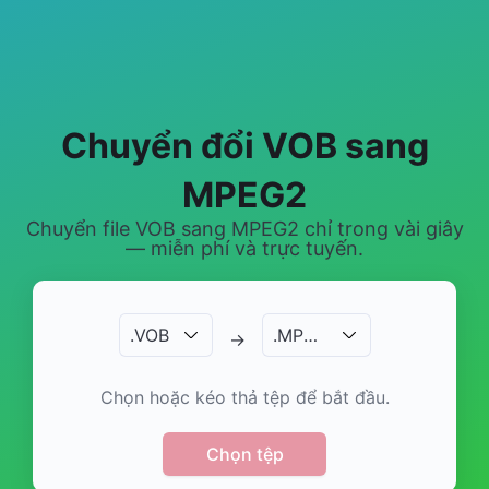
Chuyển đổi VOB sang
MPEG2
Chuyển file VOB sang MPEG2 chỉ trong vài giây
— miễn phí và trực tuyến.
.
VOB
.
MPEG2
→
Chọn hoặc kéo thả tệp để bắt đầu.
Chọn tệp