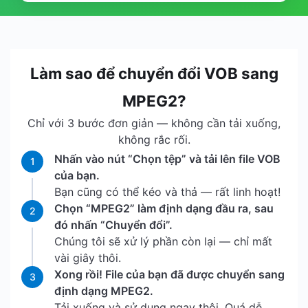
Làm sao để chuyển đổi VOB sang
MPEG2?
Chỉ với 3 bước đơn giản — không cần tải xuống,
không rắc rối.
Nhấn vào nút “Chọn tệp” và tải lên file VOB
1
của bạn.
Bạn cũng có thể kéo và thả — rất linh hoạt!
Chọn “MPEG2” làm định dạng đầu ra, sau
2
đó nhấn “Chuyển đổi”.
Chúng tôi sẽ xử lý phần còn lại — chỉ mất
vài giây thôi.
Xong rồi! File của bạn đã được chuyển sang
3
định dạng MPEG2.
Tải xuống và sử dụng ngay thôi. Quá dễ