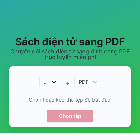
Sách điện tử sang PDF
Chuyển đổi sách điện tử sang định dạng PDF
trực tuyến miễn phí
.
…
.
PDF
→
Chọn hoặc kéo thả tệp để bắt đầu.
Chọn tệp