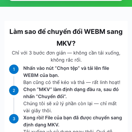
Làm sao để chuyển đổi WEBM sang
MKV?
Chỉ với 3 bước đơn giản — không cần tải xuống,
không rắc rối.
Nhấn vào nút “Chọn tệp” và tải lên file
1
WEBM của bạn.
Bạn cũng có thể kéo và thả — rất linh hoạt!
Chọn “MKV” làm định dạng đầu ra, sau đó
2
nhấn “Chuyển đổi”.
Chúng tôi sẽ xử lý phần còn lại — chỉ mất
vài giây thôi.
Xong rồi! File của bạn đã được chuyển sang
3
định dạng MKV.
Tải xuống và sử dụng ngay thôi. Quá dễ