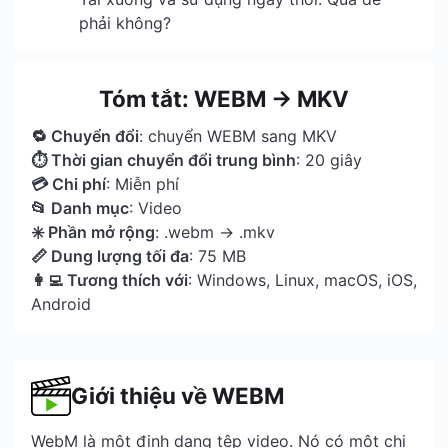
phải không?
Tóm tắt: WEBM → MKV
🔁 Chuyển đổi
: chuyển WEBM sang MKV
⏱ Thời gian chuyển đổi trung bình
: 20 giây
💳 Chi phí
: Miễn phí
📂 Danh mục
: Video
✳️ Phần mở rộng
: .webm → .mkv
📏 Dung lượng tối đa
: 75 MB
👩‍💻 Tương thích với
: Windows, Linux, macOS, iOS,
Android
Giới thiệu về WEBM
WebM là một định dạng tệp video. Nó có một chị