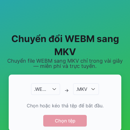
Chuyển đổi WEBM sang
MKV
Chuyển file WEBM sang MKV chỉ trong vài giây
— miễn phí và trực tuyến.
.
WEBM
.
MKV
→
Chọn hoặc kéo thả tệp để bắt đầu.
Chọn tệp