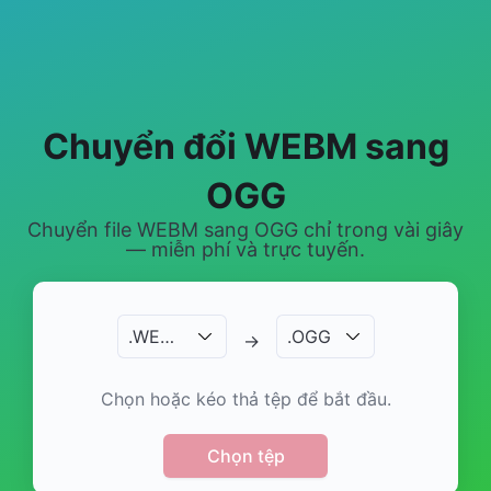
Chuyển đổi WEBM sang
OGG
Chuyển file WEBM sang OGG chỉ trong vài giây
— miễn phí và trực tuyến.
.
WEBM
.
OGG
→
Chọn hoặc kéo thả tệp để bắt đầu.
Chọn tệp