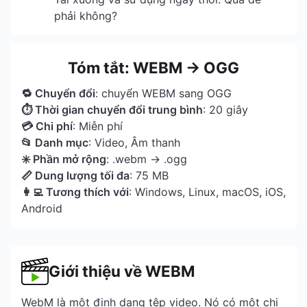
phải không?
Tóm tắt: WEBM → OGG
🔁 Chuyển đổi
: chuyển WEBM sang OGG
⏱ Thời gian chuyển đổi trung bình
: 20 giây
💳 Chi phí
: Miễn phí
📂 Danh mục
: Video, Âm thanh
✳️ Phần mở rộng
: .webm → .ogg
📏 Dung lượng tối đa
: 75 MB
👩‍💻 Tương thích với
: Windows, Linux, macOS, iOS,
Android
Giới thiệu về WEBM
WebM là một định dạng tệp video. Nó có một chị