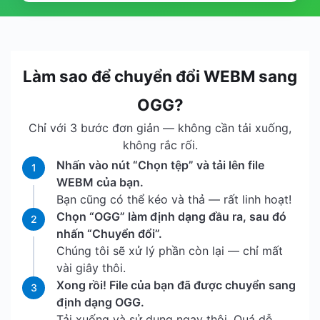
Làm sao để chuyển đổi WEBM sang
OGG?
Chỉ với 3 bước đơn giản — không cần tải xuống,
không rắc rối.
Nhấn vào nút “Chọn tệp” và tải lên file
1
WEBM của bạn.
Bạn cũng có thể kéo và thả — rất linh hoạt!
Chọn “OGG” làm định dạng đầu ra, sau đó
2
nhấn “Chuyển đổi”.
Chúng tôi sẽ xử lý phần còn lại — chỉ mất
vài giây thôi.
Xong rồi! File của bạn đã được chuyển sang
3
định dạng OGG.
Tải xuống và sử dụng ngay thôi. Quá dễ